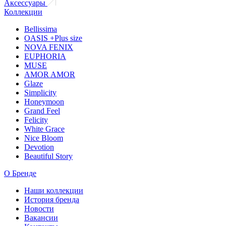
Аксессуары
Коллекции
Bellissima
OASIS +Plus size
NOVA FENIX
EUPHORIA
MUSE
AMOR AMOR
Glaze
Simplicity
Honeymoon
Grand Feel
Felicity
White Grace
Nice Bloom
Devotion
Beautiful Story
О Бренде
Наши коллекции
История бренда
Новости
Вакансии