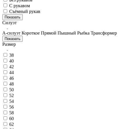
С рукавом
Съёмный рукав
Показать
Силуэт
А-силуэт
Короткое
Прямой
Пышный
Рыбка
Трансформер
Показать
Размер
38
40
42
44
46
48
50
52
54
56
58
60
62