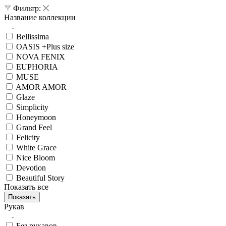
Фильтр:
Название коллекции
Bellissima
OASIS +Plus size
NOVA FENIX
EUPHORIA
MUSE
AMOR AMOR
Glaze
Simplicity
Honeymoon
Grand Feel
Felicity
White Grace
Nice Bloom
Devotion
Beautiful Story
Показать все
Показать
Рукав
Без рукавов