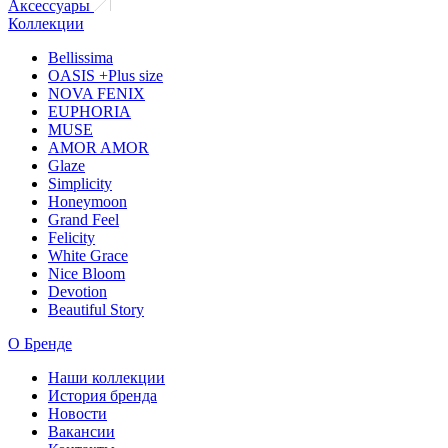
Аксессуары
Коллекции
Bellissima
OASIS +Plus size
NOVA FENIX
EUPHORIA
MUSE
AMOR AMOR
Glaze
Simplicity
Honeymoon
Grand Feel
Felicity
White Grace
Nice Bloom
Devotion
Beautiful Story
О Бренде
Наши коллекции
История бренда
Новости
Вакансии