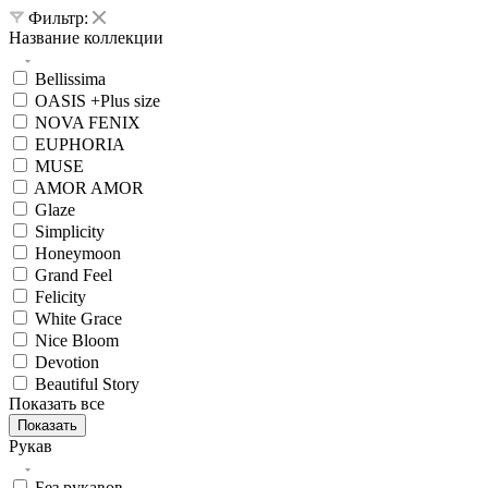
Фильтр:
Название коллекции
Bellissima
OASIS +Plus size
NOVA FENIX
EUPHORIA
MUSE
AMOR AMOR
Glaze
Simplicity
Honeymoon
Grand Feel
Felicity
White Grace
Nice Bloom
Devotion
Beautiful Story
Показать все
Показать
Рукав
Без рукавов