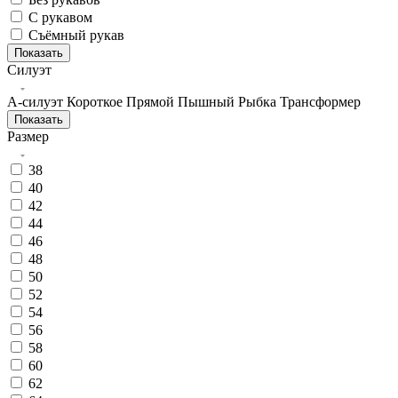
С рукавом
Съёмный рукав
Показать
Силуэт
А-силуэт
Короткое
Прямой
Пышный
Рыбка
Трансформер
Показать
Размер
38
40
42
44
46
48
50
52
54
56
58
60
62