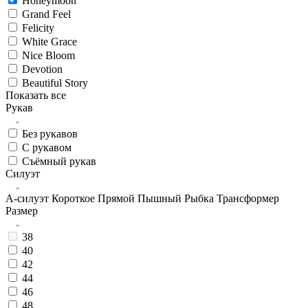
Honeymoon
Grand Feel
Felicity
White Grace
Nice Bloom
Devotion
Beautiful Story
Показать все
Рукав
Без рукавов
С рукавом
Съёмный рукав
Силуэт
А-силуэт
Короткое
Прямой
Пышный
Рыбка
Трансформер
Размер
38
40
42
44
46
48