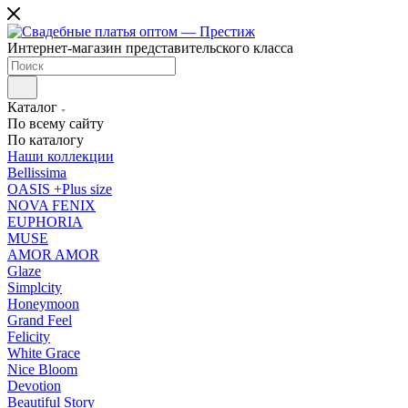
Интернет-магазин представительского класса
Каталог
По всему сайту
По каталогу
Наши коллекции
Bellissima
OASIS +Plus size
NOVA FENIX
EUPHORIA
MUSE
AMOR AMOR
Glaze
Simplcity
Honeymoon
Grand Feel
Felicity
White Grace
Nice Bloom
Devotion
Beautiful Story