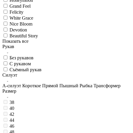
Honeymoon
Grand Feel
Felicity
White Grace
Nice Bloom
Devotion
Beautiful Story
Показать все
Рукав
Без рукавов
С рукавом
Съёмный рукав
Силуэт
А-силуэт
Короткое
Прямой
Пышный
Рыбка
Трансформер
Размер
38
40
42
44
46
48