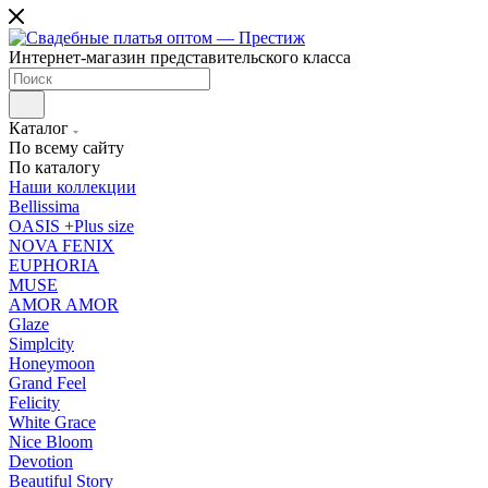
Интернет-магазин представительского класса
Каталог
По всему сайту
По каталогу
Наши коллекции
Bellissima
OASIS +Plus size
NOVA FENIX
EUPHORIA
MUSE
AMOR AMOR
Glaze
Simplcity
Honeymoon
Grand Feel
Felicity
White Grace
Nice Bloom
Devotion
Beautiful Story