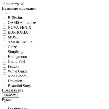
Фильтр:
Название коллекции
Bellissima
OASIS +Plus size
NOVA FENIX
EUPHORIA
MUSE
AMOR AMOR
Glaze
Simplicity
Honeymoon
Grand Feel
Felicity
White Grace
Nice Bloom
Devotion
Beautiful Story
Показать все
Показать
Рукав
Без рукавов