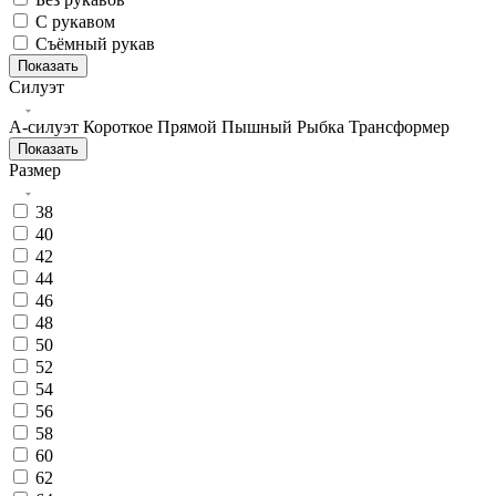
С рукавом
Съёмный рукав
Показать
Силуэт
А-силуэт
Короткое
Прямой
Пышный
Рыбка
Трансформер
Показать
Размер
38
40
42
44
46
48
50
52
54
56
58
60
62