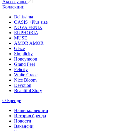
Аксессуары
Коллекции
Bellissima
OASIS +Plus size
NOVA FENIX
EUPHORIA
MUSE
AMOR AMOR
Glaze
Simplicity
Honeymoon
Grand Feel
Felicity
White Grace
Nice Bloom
Devotion
Beautiful Story
О Бренде
Наши коллекции
История бренда
Новости
Вакансии