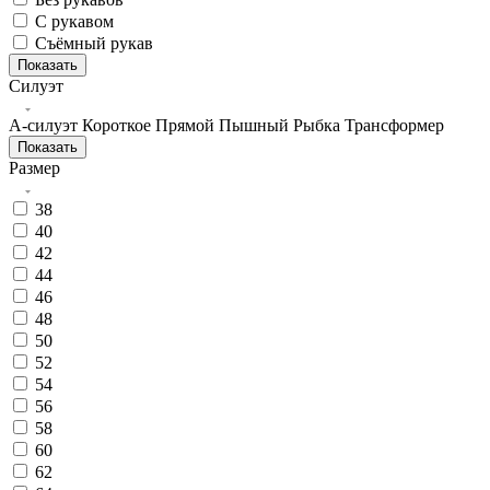
С рукавом
Съёмный рукав
Показать
Силуэт
А-силуэт
Короткое
Прямой
Пышный
Рыбка
Трансформер
Показать
Размер
38
40
42
44
46
48
50
52
54
56
58
60
62