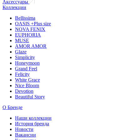
Аксессуары
Коллекции
Bellissima
OASIS +Plus size
NOVA FENIX
EUPHORIA
MUSE
AMOR AMOR
Glaze
Simplicity
Honeymoon
Grand Feel
Felicity
White Grace
Nice Bloom
Devotion
Beautiful Story
О Бренде
Наши коллекции
История бренда
Новости
Вакансии