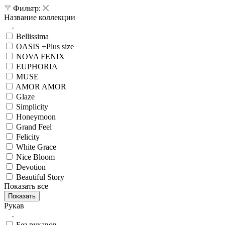
Фильтр:
Название коллекции
Bellissima
OASIS +Plus size
NOVA FENIX
EUPHORIA
MUSE
AMOR AMOR
Glaze
Simplicity
Honeymoon
Grand Feel
Felicity
White Grace
Nice Bloom
Devotion
Beautiful Story
Показать все
Показать
Рукав
Без рукавов