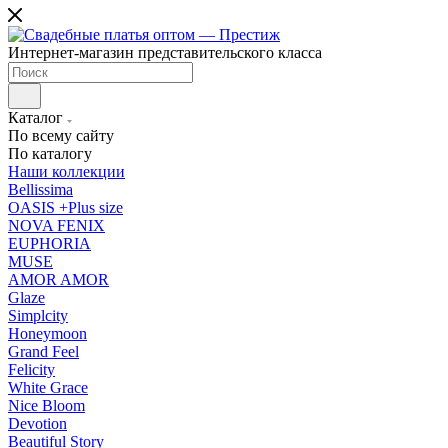
Интернет-магазин представительского класса
Каталог
По всему сайту
По каталогу
Наши коллекции
Bellissima
OASIS +Plus size
NOVA FENIX
EUPHORIA
MUSE
AMOR AMOR
Glaze
Simplcity
Honeymoon
Grand Feel
Felicity
White Grace
Nice Bloom
Devotion
Beautiful Story