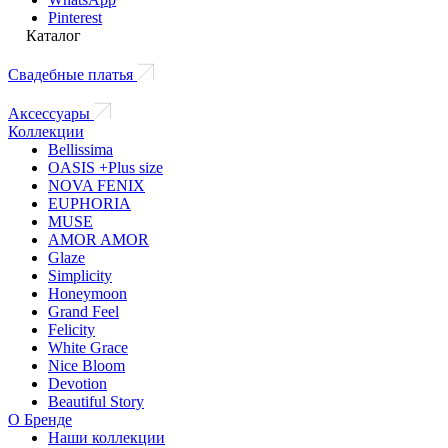
Pinterest
Каталог
Свадебные платья
Аксессуары
Коллекции
Bellissima
OASIS +Plus size
NOVA FENIX
EUPHORIA
MUSE
AMOR AMOR
Glaze
Simplicity
Honeymoon
Grand Feel
Felicity
White Grace
Nice Bloom
Devotion
Beautiful Story
О Бренде
Наши коллекции