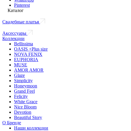
Pinterest
Каталог
Свадебные платья
Аксессуары
Коллекции
Bellissima
OASIS +Plus size
NOVA FENIX
EUPHORIA
MUSE
AMOR AMOR
Glaze
Simplicity
Honeymoon
Grand Feel
Felicity
White Grace
Nice Bloom
Devotion
Beautiful Story
О Бренде
Наши коллекции