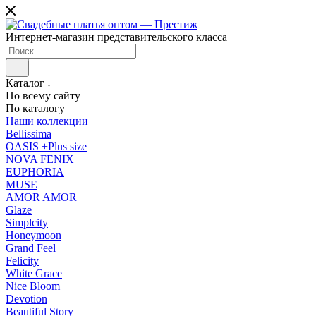
Интернет-магазин представительского класса
Каталог
По всему сайту
По каталогу
Наши коллекции
Bellissima
OASIS +Plus size
NOVA FENIX
EUPHORIA
MUSE
AMOR AMOR
Glaze
Simplcity
Honeymoon
Grand Feel
Felicity
White Grace
Nice Bloom
Devotion
Beautiful Story