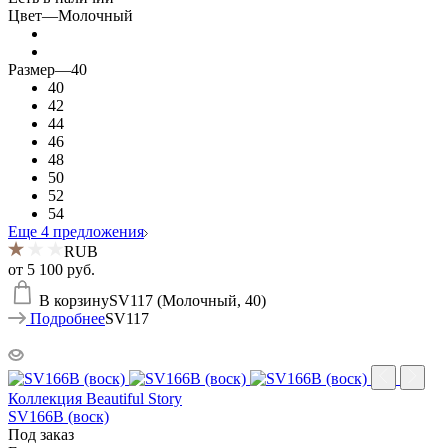
Цвет
—
Молочный
Размер
—
40
40
42
44
46
48
50
52
54
Еще 4 предложения
RUB
от
5 100 руб.
В корзину
SV117 (Молочный, 40)
Подробнее
SV117
Коллекция Beautiful Story
SV166B (воск)
Под заказ