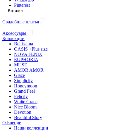
Pinterest
Каталог
Свадебные платья
Аксессуары
Коллекции
Bellissima
OASIS +Plus size
NOVA FENIX
EUPHORIA
MUSE
AMOR AMOR
Glaze
Simplicity
Honeymoon
Grand Feel
Felicity
White Grace
Nice Bloom
Devotion
Beautiful Story
О Бренде
Наши коллекции