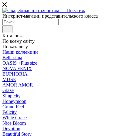
Интернет-магазин представительского класса
Каталог
По всему сайту
По каталогу
Наши коллекции
Bellissima
OASIS +Plus size
NOVA FENIX
EUPHORIA
MUSE
AMOR AMOR
Glaze
Simplcity
Honeymoon
Grand Feel
Felicity
White Grace
Nice Bloom
Devotion
Beautiful Story