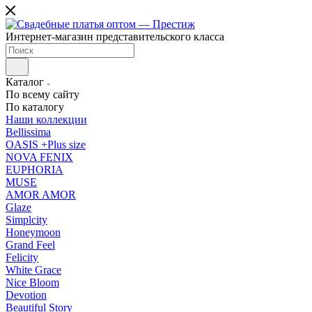
Интернет-магазин представительского класса
Каталог
По всему сайту
По каталогу
Наши коллекции
Bellissima
OASIS +Plus size
NOVA FENIX
EUPHORIA
MUSE
AMOR AMOR
Glaze
Simplcity
Honeymoon
Grand Feel
Felicity
White Grace
Nice Bloom
Devotion
Beautiful Story