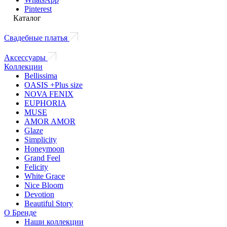
Pinterest
Каталог
Свадебные платья
Аксессуары
Коллекции
Bellissima
OASIS +Plus size
NOVA FENIX
EUPHORIA
MUSE
AMOR AMOR
Glaze
Simplicity
Honeymoon
Grand Feel
Felicity
White Grace
Nice Bloom
Devotion
Beautiful Story
О Бренде
Наши коллекции