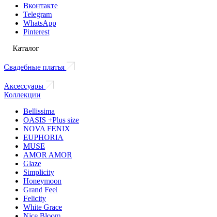
Вконтакте
Telegram
WhatsApp
Pinterest
Каталог
Свадебные платья
Аксессуары
Коллекции
Bellissima
OASIS +Plus size
NOVA FENIX
EUPHORIA
MUSE
AMOR AMOR
Glaze
Simplicity
Honeymoon
Grand Feel
Felicity
White Grace
Nice Bloom