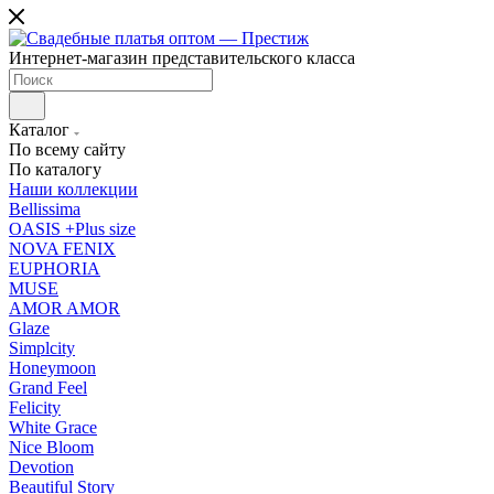
Интернет-магазин представительского класса
Каталог
По всему сайту
По каталогу
Наши коллекции
Bellissima
OASIS +Plus size
NOVA FENIX
EUPHORIA
MUSE
AMOR AMOR
Glaze
Simplcity
Honeymoon
Grand Feel
Felicity
White Grace
Nice Bloom
Devotion
Beautiful Story