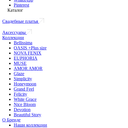
Pinterest
Каталог
Свадебные платья
Аксессуары
Коллекции
Bellissima
OASIS +Plus size
NOVA FENIX
EUPHORIA
MUSE
AMOR AMOR
Glaze
Simplicity
Honeymoon
Grand Feel
Felicity
White Grace
Nice Bloom
Devotion
Beautiful Story
О Бренде
Наши коллекции