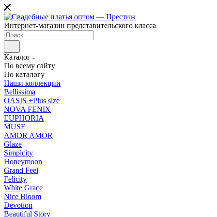
Интернет-магазин представительского класса
Каталог
По всему сайту
По каталогу
Наши коллекции
Bellissima
OASIS +Plus size
NOVA FENIX
EUPHORIA
MUSE
AMOR AMOR
Glaze
Simplcity
Honeymoon
Grand Feel
Felicity
White Grace
Nice Bloom
Devotion
Beautiful Story