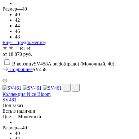
Размер
—
40
40
42
44
46
48
Еще 1 предложение
RUB
от
18 870 руб.
В корзину
SV458A prado(прадо) (Молочный, 40)
Подробнее
SV458
Коллекция Nice Bloom
SV461
Под заказ
Есть в наличии
Цвет
—
Молочный
Размер
—
40
40
42