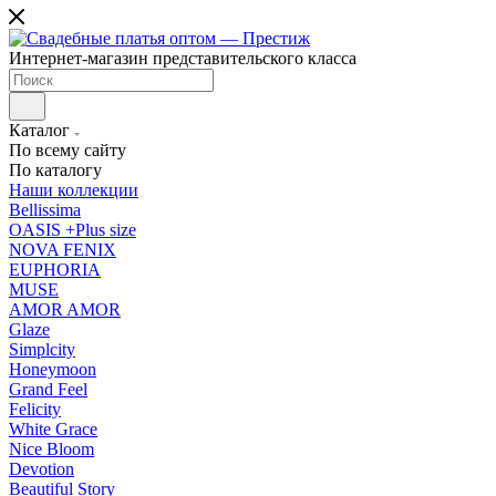
Интернет-магазин представительского класса
Каталог
По всему сайту
По каталогу
Наши коллекции
Bellissima
OASIS +Plus size
NOVA FENIX
EUPHORIA
MUSE
AMOR AMOR
Glaze
Simplcity
Honeymoon
Grand Feel
Felicity
White Grace
Nice Bloom
Devotion
Beautiful Story