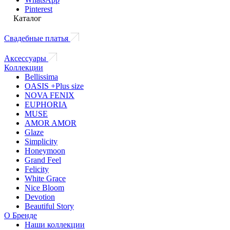
Pinterest
Каталог
Свадебные платья
Аксессуары
Коллекции
Bellissima
OASIS +Plus size
NOVA FENIX
EUPHORIA
MUSE
AMOR AMOR
Glaze
Simplicity
Honeymoon
Grand Feel
Felicity
White Grace
Nice Bloom
Devotion
Beautiful Story
О Бренде
Наши коллекции