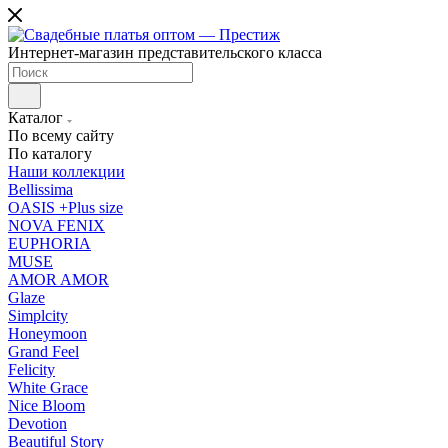
Интернет-магазин представительского класса
Каталог
По всему сайту
По каталогу
Наши коллекции
Bellissima
OASIS +Plus size
NOVA FENIX
EUPHORIA
MUSE
AMOR AMOR
Glaze
Simplcity
Honeymoon
Grand Feel
Felicity
White Grace
Nice Bloom
Devotion
Beautiful Story