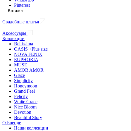
Pinterest
Каталог
Свадебные платья
Аксессуары
Коллекции
Bellissima
OASIS +Plus size
NOVA FENIX
EUPHORIA
MUSE
AMOR AMOR
Glaze
Simplicity
Honeymoon
Grand Feel
Felicity
White Grace
Nice Bloom
Devotion
Beautiful Story
О Бренде
Наши коллекции