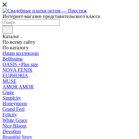
Интернет-магазин представительского класса
Каталог
По всему сайту
По каталогу
Наши коллекции
Bellissima
OASIS +Plus size
NOVA FENIX
EUPHORIA
MUSE
AMOR AMOR
Glaze
Simplcity
Honeymoon
Grand Feel
Felicity
White Grace
Nice Bloom
Devotion
Beautiful Story