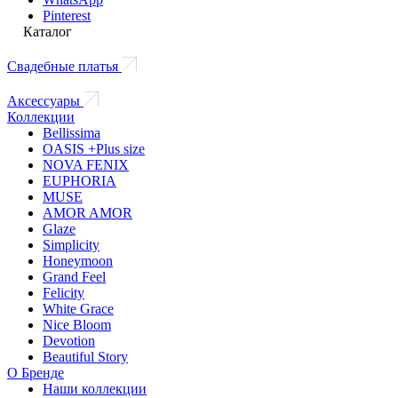
Pinterest
Каталог
Свадебные платья
Аксессуары
Коллекции
Bellissima
OASIS +Plus size
NOVA FENIX
EUPHORIA
MUSE
AMOR AMOR
Glaze
Simplicity
Honeymoon
Grand Feel
Felicity
White Grace
Nice Bloom
Devotion
Beautiful Story
О Бренде
Наши коллекции