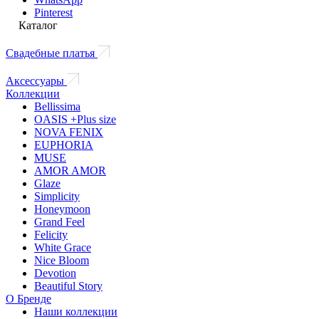
Pinterest
Каталог
Свадебные платья
Аксессуары
Коллекции
Bellissima
OASIS +Plus size
NOVA FENIX
EUPHORIA
MUSE
AMOR AMOR
Glaze
Simplicity
Honeymoon
Grand Feel
Felicity
White Grace
Nice Bloom
Devotion
Beautiful Story
О Бренде
Наши коллекции