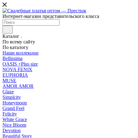
Интернет-магазин представительского класса
Каталог
По всему сайту
По каталогу
Наши коллекции
Bellissima
OASIS +Plus size
NOVA FENIX
EUPHORIA
MUSE
AMOR AMOR
Glaze
Simplcity
Honeymoon
Grand Feel
Felicity
White Grace
Nice Bloom
Devotion
Beautiful Story