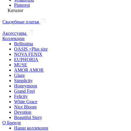
Pinterest
Каталог
Свадебные платья
Аксессуары
Коллекции
Bellissima
OASIS +Plus size
NOVA FENIX
EUPHORIA
MUSE
AMOR AMOR
Glaze
Simplicity
Honeymoon
Grand Feel
Felicity
White Grace
Nice Bloom
Devotion
Beautiful Story
О Бренде
Наши коллекции