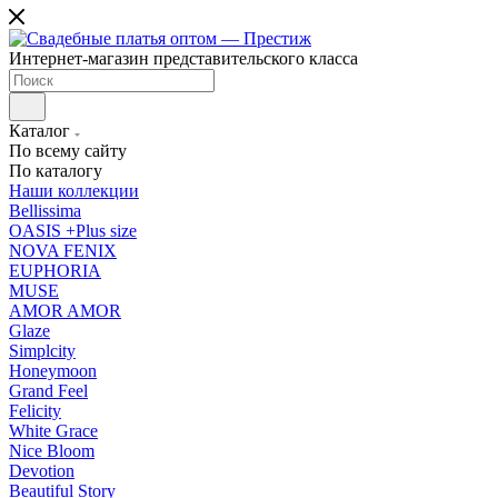
Интернет-магазин представительского класса
Каталог
По всему сайту
По каталогу
Наши коллекции
Bellissima
OASIS +Plus size
NOVA FENIX
EUPHORIA
MUSE
AMOR AMOR
Glaze
Simplcity
Honeymoon
Grand Feel
Felicity
White Grace
Nice Bloom
Devotion
Beautiful Story