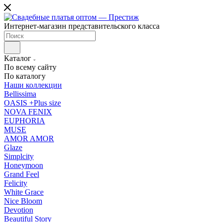
Интернет-магазин представительского класса
Каталог
По всему сайту
По каталогу
Наши коллекции
Bellissima
OASIS +Plus size
NOVA FENIX
EUPHORIA
MUSE
AMOR AMOR
Glaze
Simplcity
Honeymoon
Grand Feel
Felicity
White Grace
Nice Bloom
Devotion
Beautiful Story