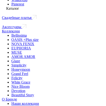
Pinterest
Каталог
Свадебные платья
Аксессуары
Коллекции
Bellissima
OASIS +Plus size
NOVA FENIX
EUPHORIA
MUSE
AMOR AMOR
Glaze
Simplicity
Honeymoon
Grand Feel
Felicity
White Grace
Nice Bloom
Devotion
Beautiful Story
О Бренде
Наши коллекции