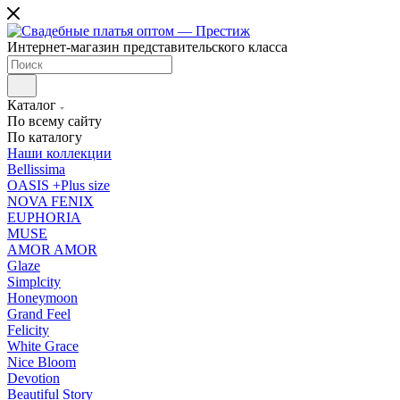
Интернет-магазин представительского класса
Каталог
По всему сайту
По каталогу
Наши коллекции
Bellissima
OASIS +Plus size
NOVA FENIX
EUPHORIA
MUSE
AMOR AMOR
Glaze
Simplcity
Honeymoon
Grand Feel
Felicity
White Grace
Nice Bloom
Devotion
Beautiful Story