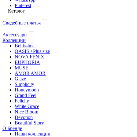
Pinterest
Каталог
Свадебные платья
Аксессуары
Коллекции
Bellissima
OASIS +Plus size
NOVA FENIX
EUPHORIA
MUSE
AMOR AMOR
Glaze
Simplicity
Honeymoon
Grand Feel
Felicity
White Grace
Nice Bloom
Devotion
Beautiful Story
О Бренде
Наши коллекции