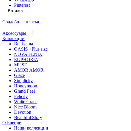
Pinterest
Каталог
Свадебные платья
Аксессуары
Коллекции
Bellissima
OASIS +Plus size
NOVA FENIX
EUPHORIA
MUSE
AMOR AMOR
Glaze
Simplicity
Honeymoon
Grand Feel
Felicity
White Grace
Nice Bloom
Devotion
Beautiful Story
О Бренде
Наши коллекции