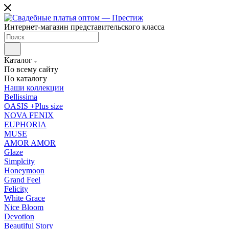
Интернет-магазин представительского класса
Каталог
По всему сайту
По каталогу
Наши коллекции
Bellissima
OASIS +Plus size
NOVA FENIX
EUPHORIA
MUSE
AMOR AMOR
Glaze
Simplcity
Honeymoon
Grand Feel
Felicity
White Grace
Nice Bloom
Devotion
Beautiful Story