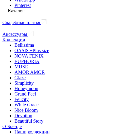
Pinterest
Каталог
Свадебные платья
Аксессуары
Коллекции
Bellissima
OASIS +Plus size
NOVA FENIX
EUPHORIA
MUSE
AMOR AMOR
Glaze
Simplicity
Honeymoon
Grand Feel
Felicity
White Grace
Nice Bloom
Devotion
Beautiful Story
О Бренде
Наши коллекции