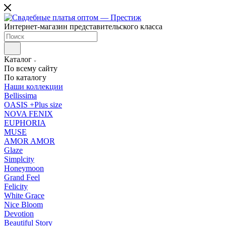
Интернет-магазин представительского класса
Каталог
По всему сайту
По каталогу
Наши коллекции
Bellissima
OASIS +Plus size
NOVA FENIX
EUPHORIA
MUSE
AMOR AMOR
Glaze
Simplcity
Honeymoon
Grand Feel
Felicity
White Grace
Nice Bloom
Devotion
Beautiful Story