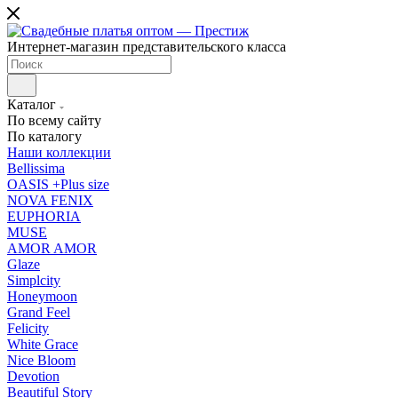
Интернет-магазин представительского класса
Каталог
По всему сайту
По каталогу
Наши коллекции
Bellissima
OASIS +Plus size
NOVA FENIX
EUPHORIA
MUSE
AMOR AMOR
Glaze
Simplcity
Honeymoon
Grand Feel
Felicity
White Grace
Nice Bloom
Devotion
Beautiful Story