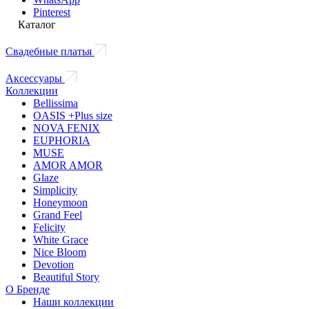
Pinterest
Каталог
Свадебные платья
Аксессуары
Коллекции
Bellissima
OASIS +Plus size
NOVA FENIX
EUPHORIA
MUSE
AMOR AMOR
Glaze
Simplicity
Honeymoon
Grand Feel
Felicity
White Grace
Nice Bloom
Devotion
Beautiful Story
О Бренде
Наши коллекции