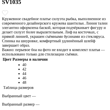
SV1035
Кружевное свадебное платье силуэта рыбка, выполненное из
современного дизайнерского кружева шантильи. Линия талии
элегантно оформлена баской, которая подчёркивает фигуру и
делает силуэт более выразительным. Лиф на косточках, с
прямой линией, украшен съёмными бусинами из стекляруса.
Спинка на шнуровке, комфортный удлинённый шлейф
завершает образ.
Важно: перьевое боа на фото не входит в комплект платья —
использовано только для стилизации съёмки.
Цвет
Размеры в наличии
40
42
44
46
48
Таблица размеров
Выбранный цвет —
Выбранный размер —