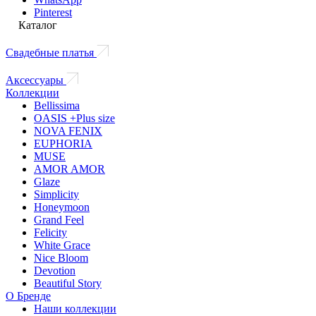
Pinterest
Каталог
Свадебные платья
Аксессуары
Коллекции
Bellissima
OASIS +Plus size
NOVA FENIX
EUPHORIA
MUSE
AMOR AMOR
Glaze
Simplicity
Honeymoon
Grand Feel
Felicity
White Grace
Nice Bloom
Devotion
Beautiful Story
О Бренде
Наши коллекции