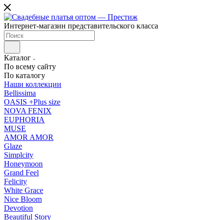
Интернет-магазин представительского класса
Каталог
По всему сайту
По каталогу
Наши коллекции
Bellissima
OASIS +Plus size
NOVA FENIX
EUPHORIA
MUSE
AMOR AMOR
Glaze
Simplcity
Honeymoon
Grand Feel
Felicity
White Grace
Nice Bloom
Devotion
Beautiful Story