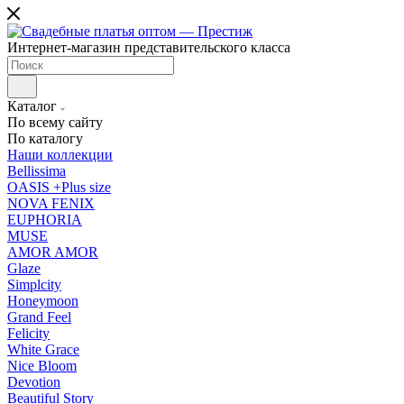
Интернет-магазин представительского класса
Каталог
По всему сайту
По каталогу
Наши коллекции
Bellissima
OASIS +Plus size
NOVA FENIX
EUPHORIA
MUSE
AMOR AMOR
Glaze
Simplcity
Honeymoon
Grand Feel
Felicity
White Grace
Nice Bloom
Devotion
Beautiful Story