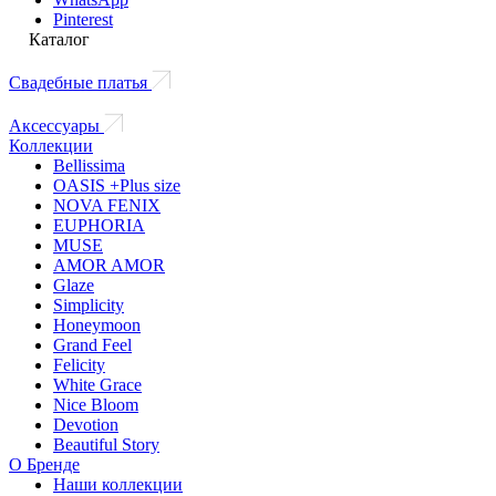
Pinterest
Каталог
Свадебные платья
Аксессуары
Коллекции
Bellissima
OASIS +Plus size
NOVA FENIX
EUPHORIA
MUSE
AMOR AMOR
Glaze
Simplicity
Honeymoon
Grand Feel
Felicity
White Grace
Nice Bloom
Devotion
Beautiful Story
О Бренде
Наши коллекции