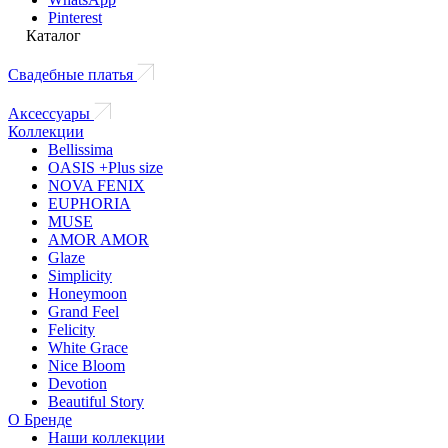
Pinterest
Каталог
Свадебные платья
Аксессуары
Коллекции
Bellissima
OASIS +Plus size
NOVA FENIX
EUPHORIA
MUSE
AMOR AMOR
Glaze
Simplicity
Honeymoon
Grand Feel
Felicity
White Grace
Nice Bloom
Devotion
Beautiful Story
О Бренде
Наши коллекции