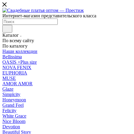
Интернет-магазин представительского класса
Каталог
По всему сайту
По каталогу
Наши коллекции
Bellissima
OASIS +Plus size
NOVA FENIX
EUPHORIA
MUSE
AMOR AMOR
Glaze
Simplcity
Honeymoon
Grand Feel
Felicity
White Grace
Nice Bloom
Devotion
Beautiful Story