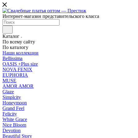
Интернет-магазин представительского класса
Каталог
По всему сайту
По каталогу
Наши коллекции
Bellissima
OASIS +Plus size
NOVA FENIX
EUPHORIA
MUSE
AMOR AMOR
Glaze
Simplcity
Honeymoon
Grand Feel
Felicity
White Grace
Nice Bloom
Devotion
Beautiful Story