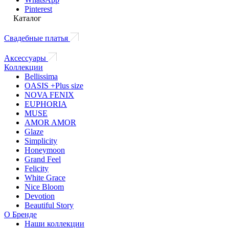
Pinterest
Каталог
Свадебные платья
Аксессуары
Коллекции
Bellissima
OASIS +Plus size
NOVA FENIX
EUPHORIA
MUSE
AMOR AMOR
Glaze
Simplicity
Honeymoon
Grand Feel
Felicity
White Grace
Nice Bloom
Devotion
Beautiful Story
О Бренде
Наши коллекции