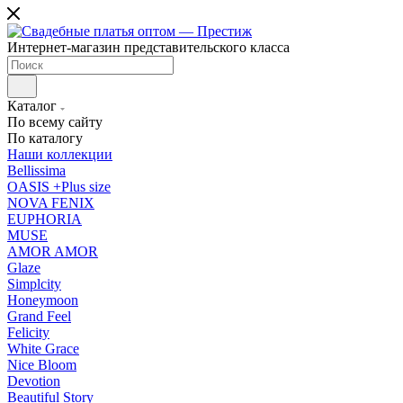
Интернет-магазин представительского класса
Каталог
По всему сайту
По каталогу
Наши коллекции
Bellissima
OASIS +Plus size
NOVA FENIX
EUPHORIA
MUSE
AMOR AMOR
Glaze
Simplcity
Honeymoon
Grand Feel
Felicity
White Grace
Nice Bloom
Devotion
Beautiful Story