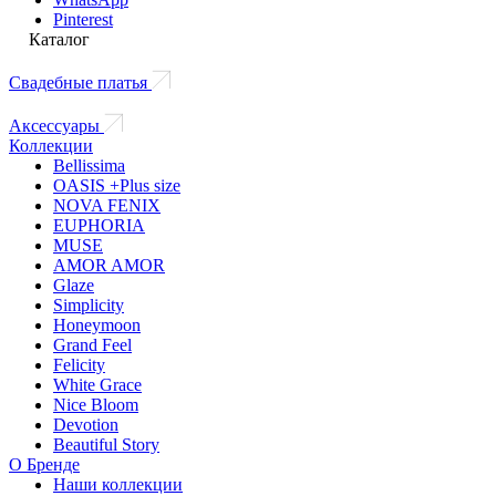
Pinterest
Каталог
Свадебные платья
Аксессуары
Коллекции
Bellissima
OASIS +Plus size
NOVA FENIX
EUPHORIA
MUSE
AMOR AMOR
Glaze
Simplicity
Honeymoon
Grand Feel
Felicity
White Grace
Nice Bloom
Devotion
Beautiful Story
О Бренде
Наши коллекции