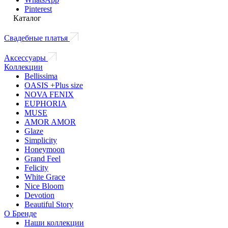
Pinterest
Каталог
Свадебные платья
Аксессуары
Коллекции
Bellissima
OASIS +Plus size
NOVA FENIX
EUPHORIA
MUSE
AMOR AMOR
Glaze
Simplicity
Honeymoon
Grand Feel
Felicity
White Grace
Nice Bloom
Devotion
Beautiful Story
О Бренде
Наши коллекции