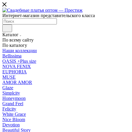
Интернет-магазин представительского класса
Каталог
По всему сайту
По каталогу
Наши коллекции
Bellissima
OASIS +Plus size
NOVA FENIX
EUPHORIA
MUSE
AMOR AMOR
Glaze
Simplcity
Honeymoon
Grand Feel
Felicity
White Grace
Nice Bloom
Devotion
Beautiful Story