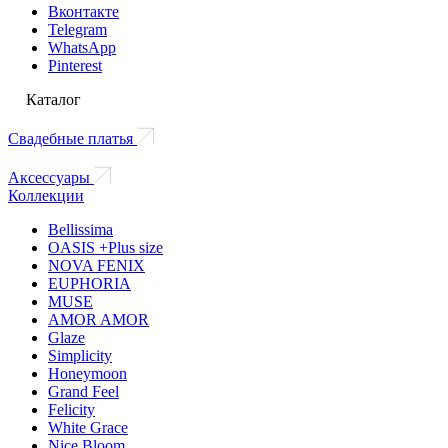
Вконтакте
Telegram
WhatsApp
Pinterest
Каталог
Свадебные платья
Аксессуары
Коллекции
Bellissima
OASIS +Plus size
NOVA FENIX
EUPHORIA
MUSE
AMOR AMOR
Glaze
Simplicity
Honeymoon
Grand Feel
Felicity
White Grace
Nice Bloom