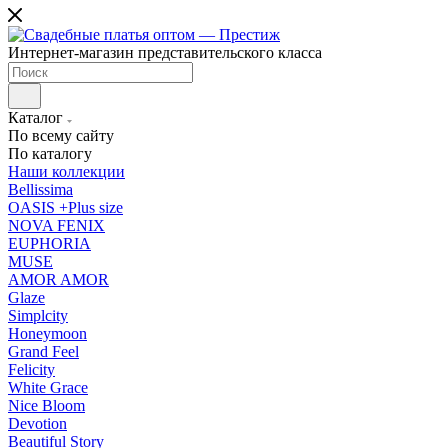
Интернет-магазин представительского класса
Каталог
По всему сайту
По каталогу
Наши коллекции
Bellissima
OASIS +Plus size
NOVA FENIX
EUPHORIA
MUSE
AMOR AMOR
Glaze
Simplcity
Honeymoon
Grand Feel
Felicity
White Grace
Nice Bloom
Devotion
Beautiful Story