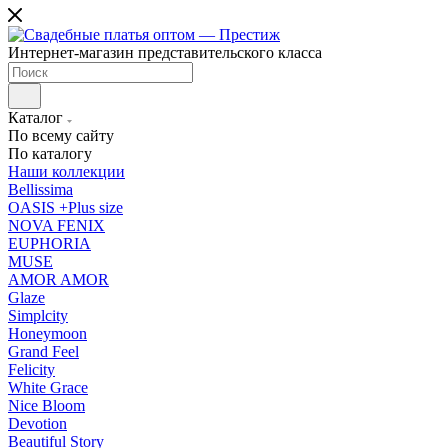
Интернет-магазин представительского класса
Каталог
По всему сайту
По каталогу
Наши коллекции
Bellissima
OASIS +Plus size
NOVA FENIX
EUPHORIA
MUSE
AMOR AMOR
Glaze
Simplcity
Honeymoon
Grand Feel
Felicity
White Grace
Nice Bloom
Devotion
Beautiful Story