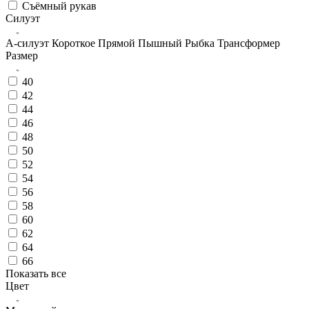
Съёмный рукав
Силуэт
А-силуэт
Короткое
Прямой
Пышный
Рыбка
Трансформер
Размер
40
42
44
46
48
50
52
54
56
58
60
62
64
66
Показать все
Цвет