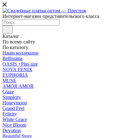
Интернет-магазин представительского класса
Каталог
По всему сайту
По каталогу
Наши коллекции
Bellissima
OASIS +Plus size
NOVA FENIX
EUPHORIA
MUSE
AMOR AMOR
Glaze
Simplcity
Honeymoon
Grand Feel
Felicity
White Grace
Nice Bloom
Devotion
Beautiful Story