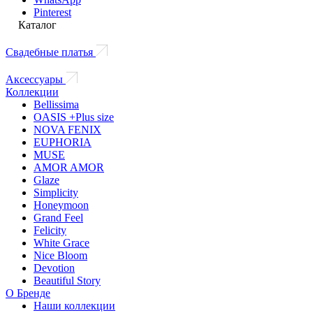
Pinterest
Каталог
Свадебные платья
Аксессуары
Коллекции
Bellissima
OASIS +Plus size
NOVA FENIX
EUPHORIA
MUSE
AMOR AMOR
Glaze
Simplicity
Honeymoon
Grand Feel
Felicity
White Grace
Nice Bloom
Devotion
Beautiful Story
О Бренде
Наши коллекции