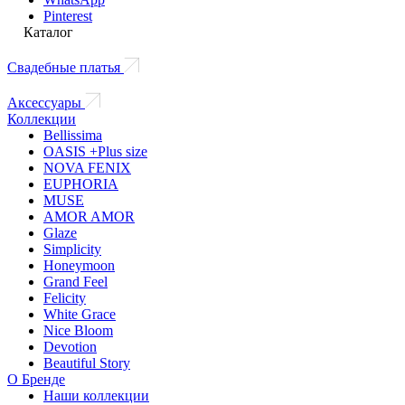
Pinterest
Каталог
Свадебные платья
Аксессуары
Коллекции
Bellissima
OASIS +Plus size
NOVA FENIX
EUPHORIA
MUSE
AMOR AMOR
Glaze
Simplicity
Honeymoon
Grand Feel
Felicity
White Grace
Nice Bloom
Devotion
Beautiful Story
О Бренде
Наши коллекции