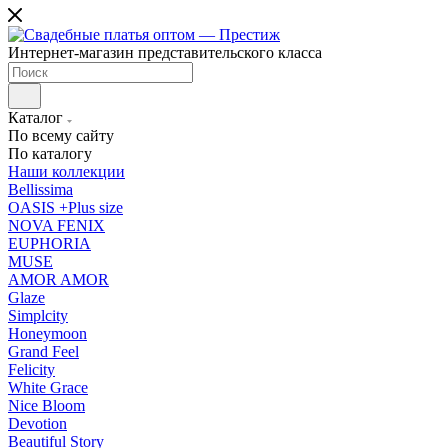
Интернет-магазин представительского класса
Каталог
По всему сайту
По каталогу
Наши коллекции
Bellissima
OASIS +Plus size
NOVA FENIX
EUPHORIA
MUSE
AMOR AMOR
Glaze
Simplcity
Honeymoon
Grand Feel
Felicity
White Grace
Nice Bloom
Devotion
Beautiful Story