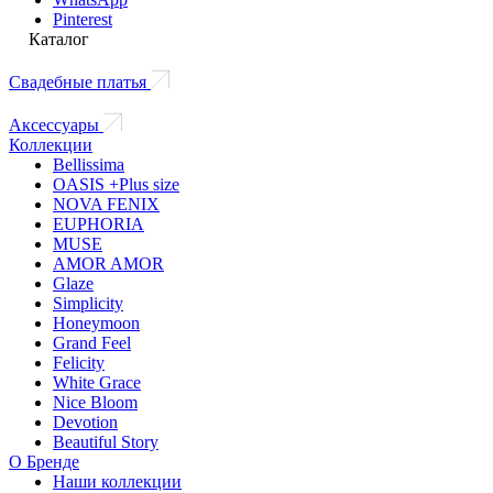
Pinterest
Каталог
Свадебные платья
Аксессуары
Коллекции
Bellissima
OASIS +Plus size
NOVA FENIX
EUPHORIA
MUSE
AMOR AMOR
Glaze
Simplicity
Honeymoon
Grand Feel
Felicity
White Grace
Nice Bloom
Devotion
Beautiful Story
О Бренде
Наши коллекции