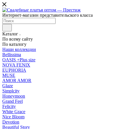
Интернет-магазин представительского класса
Каталог
По всему сайту
По каталогу
Наши коллекции
Bellissima
OASIS +Plus size
NOVA FENIX
EUPHORIA
MUSE
AMOR AMOR
Glaze
Simplcity
Honeymoon
Grand Feel
Felicity
White Grace
Nice Bloom
Devotion
Beautiful Story